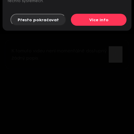
těchto systémech.
Přesto pokračovat
Více info
K tomuto videu není momentálně dostupný
žádný popis.