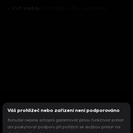
V.I.P. vraždy
V.I.P. Vraždy II (3) - upoutávka
Váš prohlížeč nebo zařízení není podporováno
Bohužel nejsme schopni garantovat plnou funkčnost prima+
ani poskytovat podporu při potížích se službou prima+ na
Nepodařilo se inicializovat přehrávač