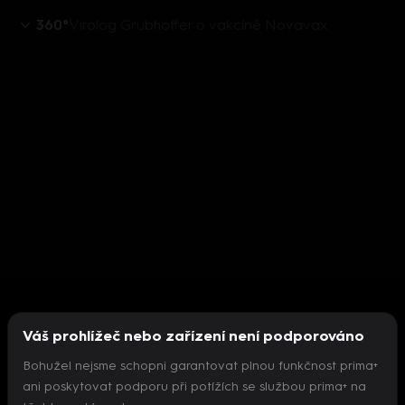
360°
Virolog Grubhoffer o vakcíně Novavax
Váš prohlížeč nebo zařízení není podporováno
Bohužel nejsme schopni garantovat plnou funkčnost prima+
ani poskytovat podporu při potížích se službou prima+ na
Nepodařilo se inicializovat přehrávač