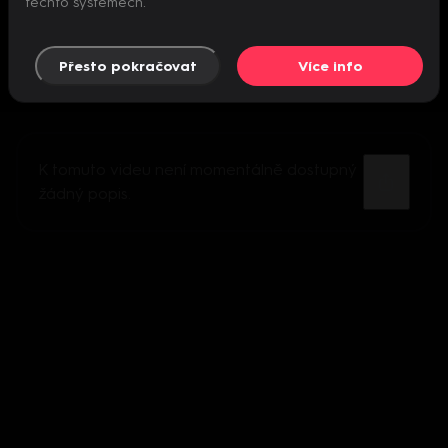
těchto systémech.
Přesto pokračovat
Více info
K tomuto videu není momentálně dostupný
žádný popis.