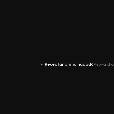
Receptář prima nápadů
Virová chor