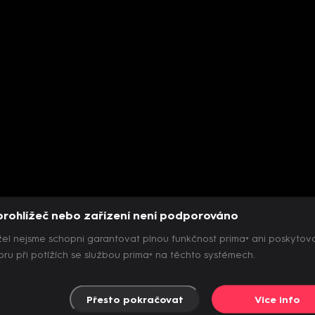
prohlížeč nebo zařízení není podporováno
el nejsme schopni garantovat plnou funkčnost prima+ ani poskytov
ru při potížích se službou prima+ na těchto systémech.
Přesto pokračovat
Více info