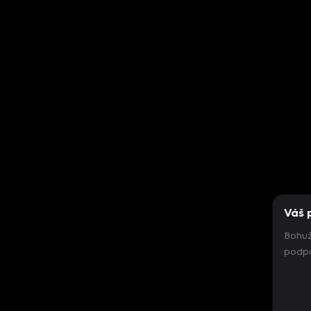
Váš 
Bohuž
podpo