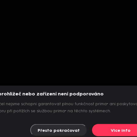
prohlížeč nebo zařízení není podporováno
el nejsme schopni garantovat plnou funkčnost prima+ ani poskytov
ru při potížích se službou prima+ na těchto systémech.
Přesto pokračovat
Více info