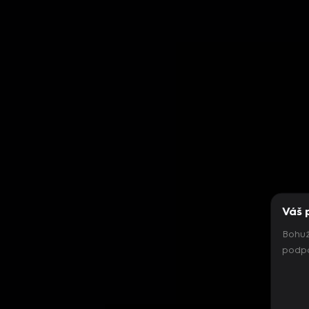
Váš 
Bohuž
podpo