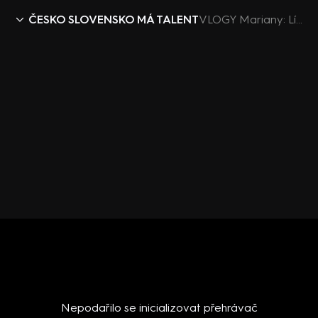
ČESKO SLOVENSKO MÁ TALENT
VLOGY Mariany: Líčení Prachaře, letající Diana i zpívající Marta. Natáčení upoutávky není jen tak!
Nepodařilo se inicializovat přehrávač