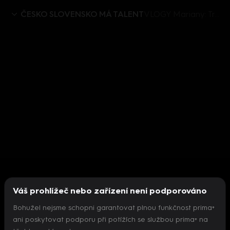
ČESKO SLOVENSKO MÁ TALENT
VLOGY Mariany: Trable a humor štábu Mariany aneb jak doopravdy probíhalo natáčení
Váš prohlížeč nebo zařízení není podporováno
Bohužel nejsme schopni garantovat plnou funkčnost prima+
ani poskytovat podporu při potížích se službou prima+ na
Nepodařilo se inicializovat přehrávač