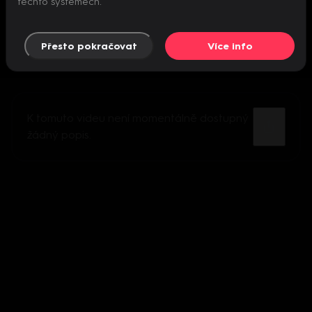
těchto systémech.
Přesto pokračovat
Více info
K tomuto videu není momentálně dostupný
žádný popis.