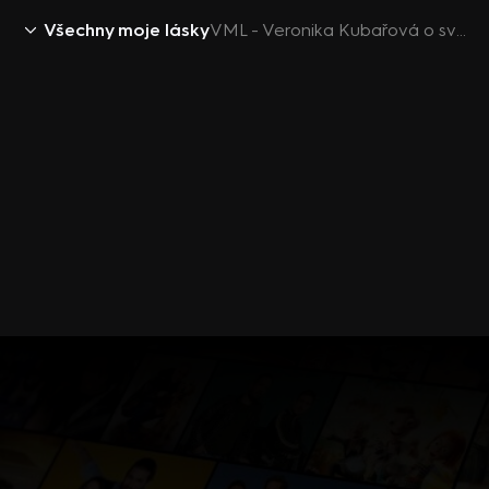
Všechny moje lásky
VML - Veronika Kubařová o své roli Míši