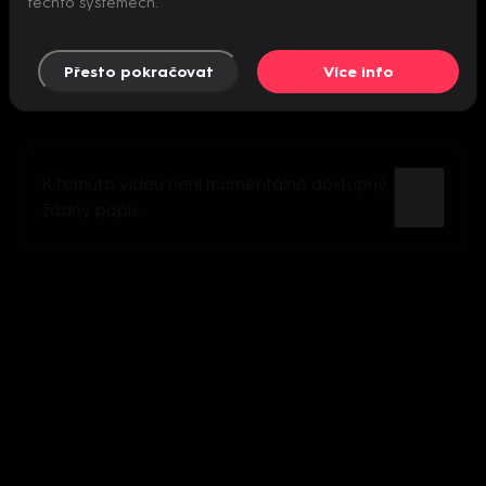
těchto systémech.
Přesto pokračovat
Více info
K tomuto videu není momentálně dostupný
žádný popis.