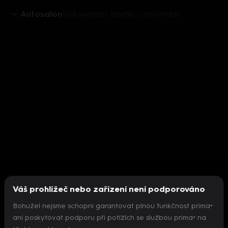
Autosalon
Volkswagen Beetle Convertible
Váš prohlížeč nebo zařízení není podporováno
Bohužel nejsme schopni garantovat plnou funkčnost prima+
ani poskytovat podporu při potížích se službou prima+ na
Nepodařilo se inicializovat přehrávač