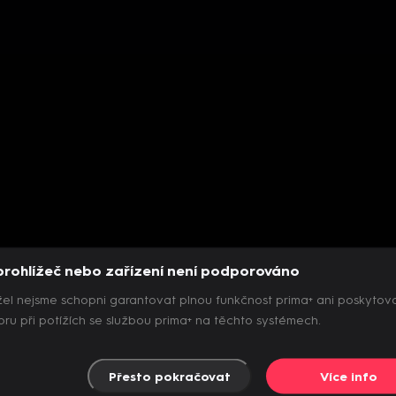
prohlížeč nebo zařízení není podporováno
el nejsme schopni garantovat plnou funkčnost prima+ ani poskytov
ru při potížích se službou prima+ na těchto systémech.
Přesto pokračovat
Více info