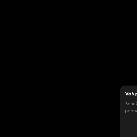
Váš 
Bohuž
podpo