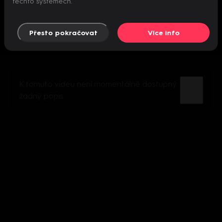
těchto systémech.
Přesto pokračovat
Více info
K tomuto videu není momentálně dostupný
žádný popis.