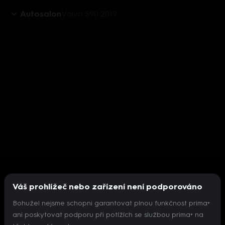
Autosalon
Volvo S90 2019
Váš prohlížeč nebo zařízení není podporováno
Bohužel nejsme schopni garantovat plnou funkčnost prima+
ani poskytovat podporu při potížích se službou prima+ na
Nepodařilo se inicializovat přehrávač