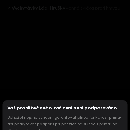
Vychytávky Ládi Hrušky
Vonná svíčka proti hmyzu
Váš prohlížeč nebo zařízení není podporováno
Bohužel nejsme schopni garantovat plnou funkčnost prima+
ani poskytovat podporu při potížích se službou prima+ na
Nepodařilo se inicializovat přehrávač