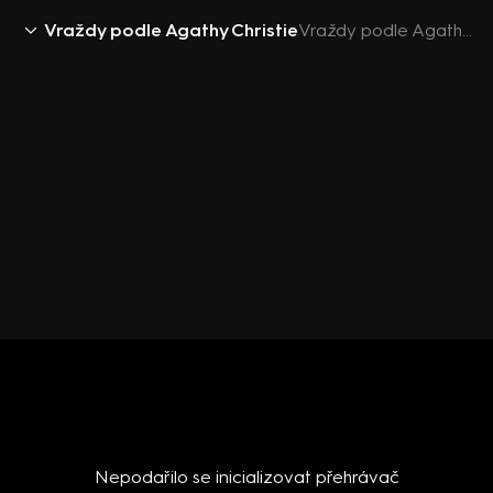
Vraždy podle Agathy Christie
Vraždy podle Agathy Christie: Viděla jsem vraždu (5) - upoutávka
Nepodařilo se inicializovat přehrávač