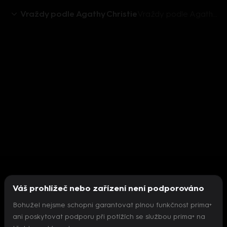
Vraždy podle Agathy Christie
Vraždy podle Agathy Christie: Zlatá brána otevřena (9) - upoutávka
Váš prohlížeč nebo zařízení není podporováno
Bohužel nejsme schopni garantovat plnou funkčnost prima+
ani poskytovat podporu při potížích se službou prima+ na
Nepodařilo se inicializovat přehrávač