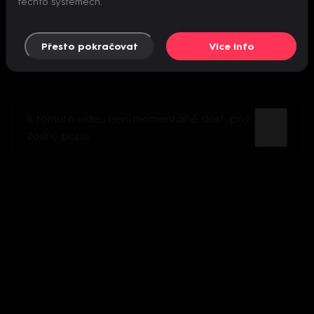
těchto systémech.
Přesto pokračovat
Více info
K tomuto videu není momentálně dostupný
žádný popis.