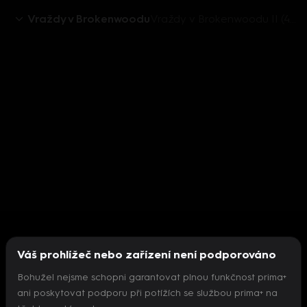
Vraždy v Brokenwoodu
Vraždy v Brokenwoodu II (4) - upoutávka
Váš prohlížeč nebo zařízení není podporováno
Bohužel nejsme schopni garantovat plnou funkčnost prima+
ani poskytovat podporu při potížích se službou prima+ na
Nepodařilo se inicializovat přehrávač