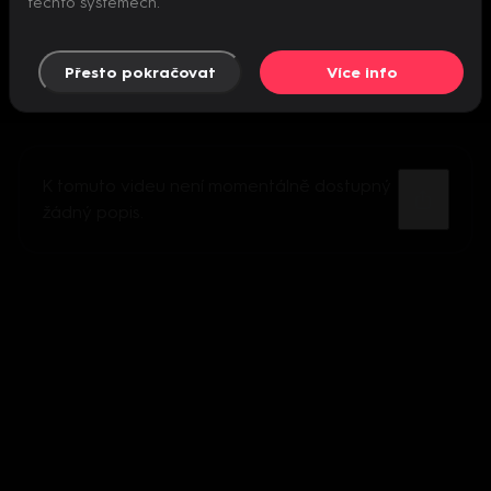
těchto systémech.
Přesto pokračovat
Více info
K tomuto videu není momentálně dostupný
žádný popis.