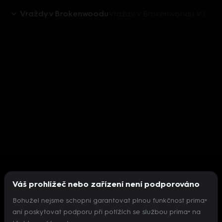
Vraždy v Brokenwoodu
Vraždy v Brokenwoodu V (2) - upoutávka
Váš prohlížeč nebo zařízení není podporováno
Bohužel nejsme schopni garantovat plnou funkčnost prima+
ani poskytovat podporu při potížích se službou prima+ na
Nepodařilo se inicializovat přehrávač