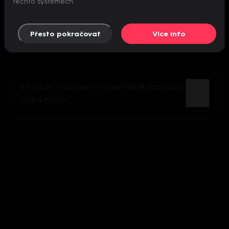
těchto systémech.
Přesto pokračovat
Více info
K tomuto videu není momentálně dostupný
žádný popis.