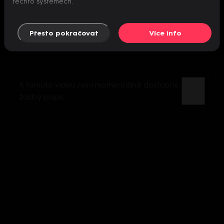
těchto systémech.
Přesto pokračovat
Více info
K tomuto videu není momentálně dostupný
žádný popis.