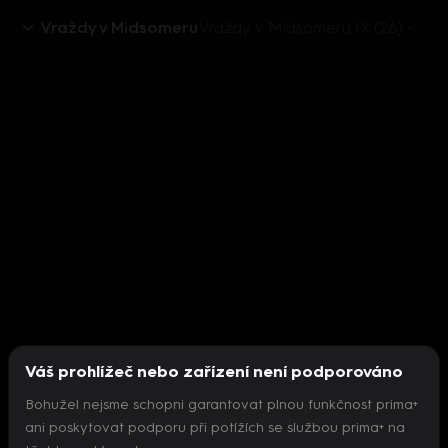
Vraždy v Midsomeru
Vraždy v Midsomeru IX (26) - upoutávka
Váš prohlížeč nebo zařízení není podporováno
Bohužel nejsme schopni garantovat plnou funkčnost prima+
ani poskytovat podporu při potížích se službou prima+ na
Nepodařilo se inicializovat přehrávač