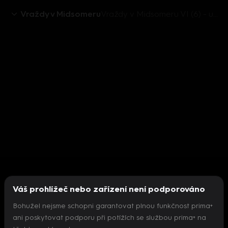
Vraždy v Midsomeru
Vraždy v Midsomeru VI (6) - upoutávka
Váš prohlížeč nebo zařízení není podporováno
Bohužel nejsme schopni garantovat plnou funkčnost prima+
ani poskytovat podporu při potížích se službou prima+ na
Nepodařilo se inicializovat přehrávač