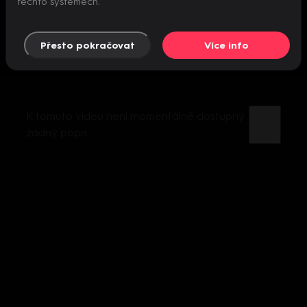
těchto systémech.
Přesto pokračovat
Více info
K tomuto videu není momentálně dostupný
žádný popis.