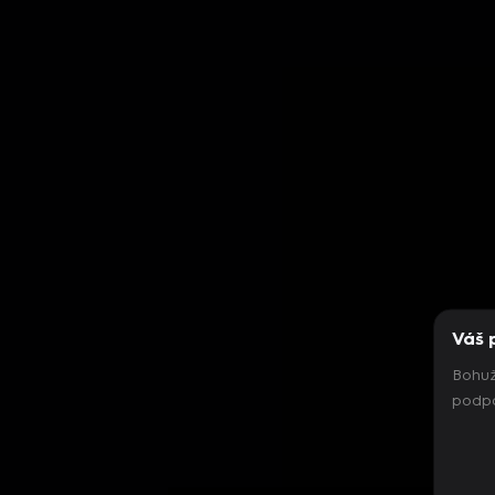
Váš 
Bohuž
podpo