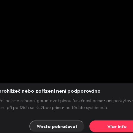
prohlížeč nebo zařízení není podporováno
el nejsme schopni garantovat plnou funkčnost prima+ ani poskytov
ru při potížích se službou prima+ na těchto systémech.
Přesto pokračovat
Více info