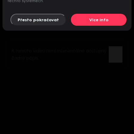
těchto systémech.
Přesto pokračovat
Více info
K tomuto videu není momentálně dostupný
žádný popis.