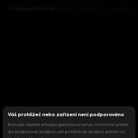
Vraždy v Oxfordu
Vraždy v Oxfordu V (1) - upoutávka
Váš prohlížeč nebo zařízení není podporováno
Bohužel nejsme schopni garantovat plnou funkčnost prima+
ani poskytovat podporu při potížích se službou prima+ na
Nepodařilo se inicializovat přehrávač