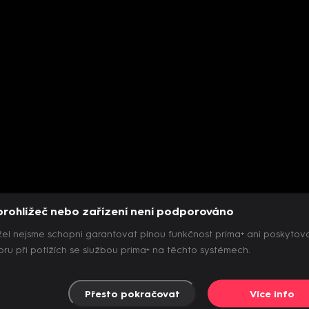
prohlížeč nebo zařízení není podporováno
el nejsme schopni garantovat plnou funkčnost prima+ ani poskytov
ru při potížích se službou prima+ na těchto systémech.
Přesto pokračovat
Více info