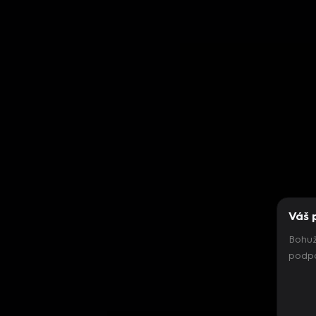
Váš 
Bohuž
podpo