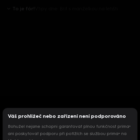
To je fór!
Vtipy dne: Brit s manželkou na letišti
Váš prohlížeč nebo zařízení není podporováno
Bohužel nejsme schopni garantovat plnou funkčnost prima+
ani poskytovat podporu při potížích se službou prima+ na
Nepodařilo se inicializovat přehrávač