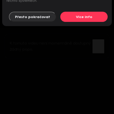
těchto systémech.
Přesto pokračovat
Více info
K tomuto videu není momentálně dostupný
žádný popis.