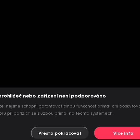
prohlížeč nebo zařízení není podporováno
el nejsme schopni garantovat plnou funkčnost prima+ ani poskytov
ru při potížích se službou prima+ na těchto systémech.
Přesto pokračovat
Více info