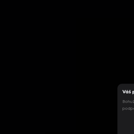
Váš 
Bohuž
podpo