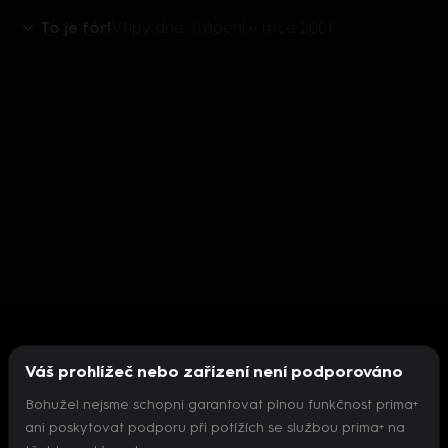
To je fór!
Vtipy dne: Trápení v roce 2001
Váš prohlížeč nebo zařízení není podporováno
Bohužel nejsme schopni garantovat plnou funkčnost prima+
ani poskytovat podporu při potížích se službou prima+ na
Nepodařilo se inicializovat přehrávač