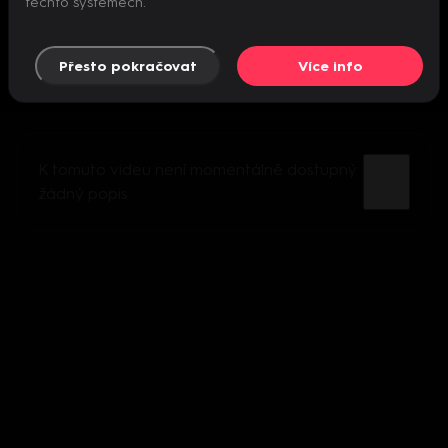
těchto systémech.
Přesto pokračovat
Více info
K tomuto videu není momentálně dostupný
žádný popis.