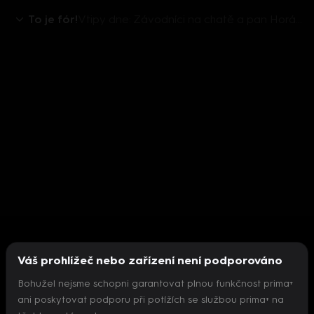
To je fór!
Vtipy dne: Závodníci na chatě a pan Horáček při rozvodu
Váš prohlížeč nebo zařízení není podporováno
Bohužel nejsme schopni garantovat plnou funkčnost prima+
ani poskytovat podporu při potížích se službou prima+ na
Nepodařilo se inicializovat přehrávač