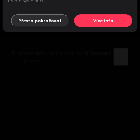
těchto systémech.
Přesto pokračovat
Více info
K tomuto videu není momentálně dostupný
žádný popis.