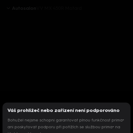
Autosalon
VV MX 450R Motard
Váš prohlížeč nebo zařízení není podporováno
Bohužel nejsme schopni garantovat plnou funkčnost prima+
ani poskytovat podporu při potížích se službou prima+ na
Nepodařilo se inicializovat přehrávač