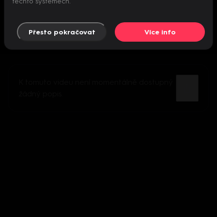
těchto systémech.
Přesto pokračovat
Více info
K tomuto videu není momentálně dostupný
žádný popis.