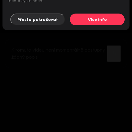
těchto systémech.
Přesto pokračovat
Více info
K tomuto videu není momentálně dostupný
žádný popis.