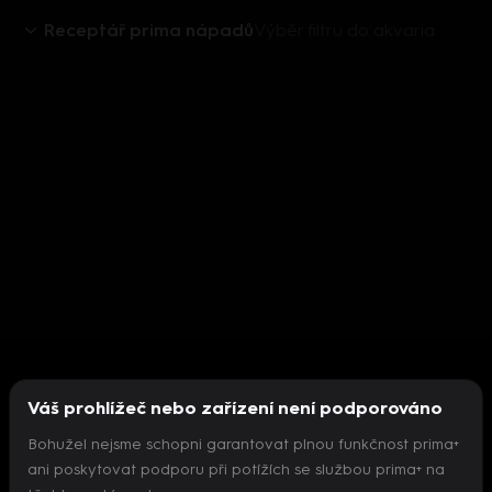
Receptář prima nápadů
Výběr filtru do akvaria
Váš prohlížeč nebo zařízení není podporováno
Bohužel nejsme schopni garantovat plnou funkčnost prima+
ani poskytovat podporu při potížích se službou prima+ na
Nepodařilo se inicializovat přehrávač