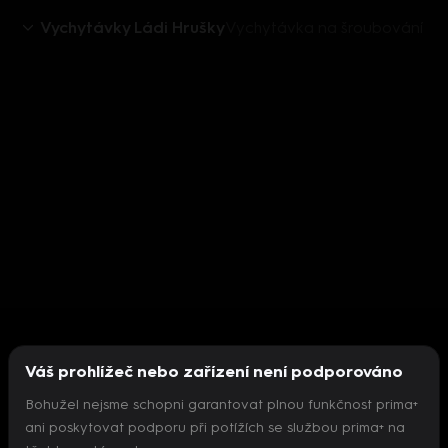
Vychytávky Ládi Hrušky
Vychytávka na šroubování
Váš prohlížeč nebo zařízení není podporováno
Bohužel nejsme schopni garantovat plnou funkčnost prima+
ani poskytovat podporu při potížích se službou prima+ na
Nepodařilo se inicializovat přehrávač