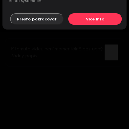
těchto systémech.
Přesto pokračovat
Více info
K tomuto videu není momentálně dostupný
žádný popis.