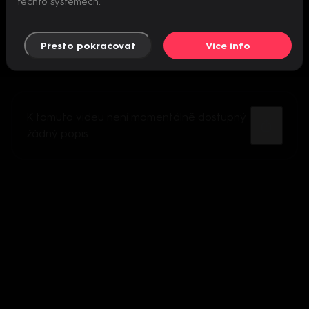
těchto systémech.
Přesto pokračovat
Více info
K tomuto videu není momentálně dostupný
žádný popis.