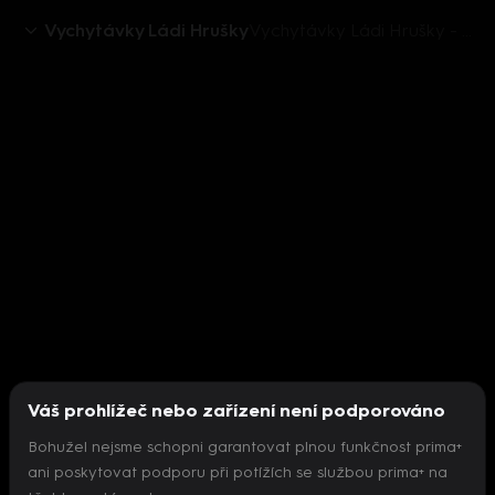
Vychytávky Ládi Hrušky
Vychytávky Ládi Hrušky - Pán, co si doma vaří pivo
Váš prohlížeč nebo zařízení není podporováno
Bohužel nejsme schopni garantovat plnou funkčnost prima+
ani poskytovat podporu při potížích se službou prima+ na
Nepodařilo se inicializovat přehrávač