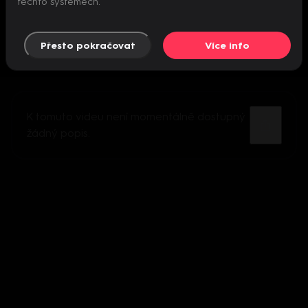
těchto systémech.
Přesto pokračovat
Více info
K tomuto videu není momentálně dostupný
žádný popis.