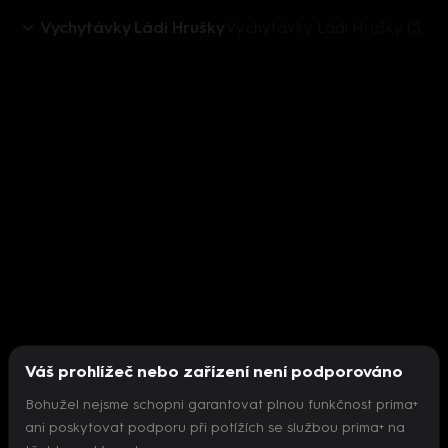
Vychytávky Ládi Hrušky
Vychytávky Ládi Hrušky (5) - upoutávka
Váš prohlížeč nebo zařízení není podporováno
Bohužel nejsme schopni garantovat plnou funkčnost prima+
ani poskytovat podporu při potížích se službou prima+ na
Nepodařilo se inicializovat přehrávač