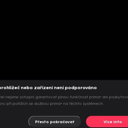
prohlížeč nebo zařízení není podporováno
el nejsme schopni garantovat plnou funkčnost prima+ ani poskytov
ru při potížích se službou prima+ na těchto systémech.
Přesto pokračovat
Více info