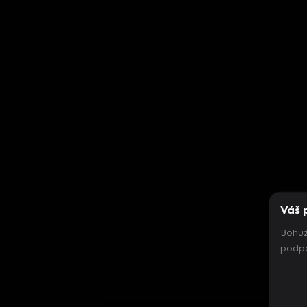
Váš 
Bohuž
podpo