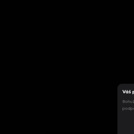
Váš 
Bohuž
podpo