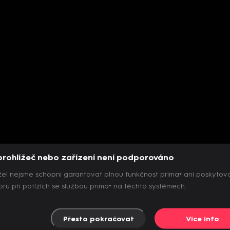
prohlížeč nebo zařízení není podporováno
el nejsme schopni garantovat plnou funkčnost prima+ ani poskytov
ru při potížích se službou prima+ na těchto systémech.
Přesto pokračovat
Více info