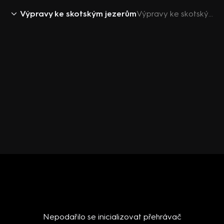
Výpravy ke skotským jezerům
Výpravy ke skotským jezerům III (1) - upoutávka
Nepodařilo se inicializovat přehrávač