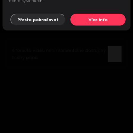
těchto systémech.
Přesto pokračovat
Více info
K tomuto videu není momentálně dostupný
žádný popis.