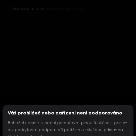
Gondíci s. r. o.
Výroba čokolády
Váš prohlížeč nebo zařízení není podporováno
Bohužel nejsme schopni garantovat plnou funkčnost prima+
ani poskytovat podporu při potížích se službou prima+ na
Nepodařilo se inicializovat přehrávač