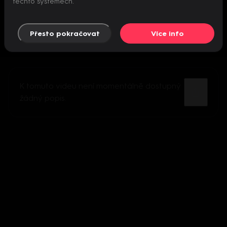
těchto systémech.
Přesto pokračovat
Více info
K tomuto videu není momentálně dostupný
žádný popis.