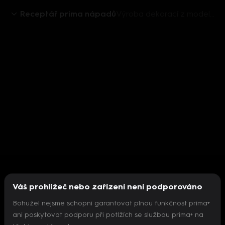
Receptář prima nápadů
Výroba dekorací z modelovací hmoty FIMO
Váš prohlížeč nebo zařízení není podporováno
Bohužel nejsme schopni garantovat plnou funkčnost prima+
ani poskytovat podporu při potížích se službou prima+ na
Nepodařilo se inicializovat přehrávač