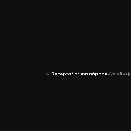
Receptář prima nápadů
Výsadba j