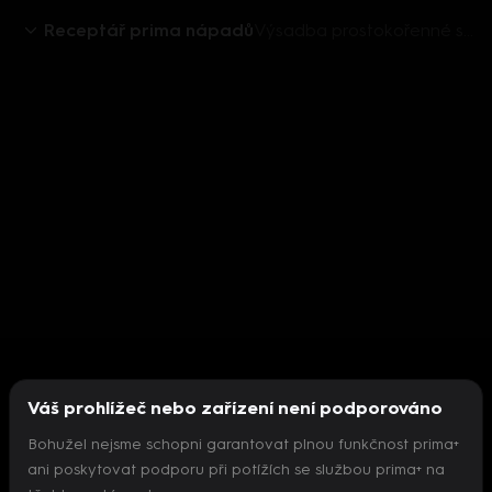
Receptář prima nápadů
Výsadba prostokořenné sadby
Váš prohlížeč nebo zařízení není podporováno
Bohužel nejsme schopni garantovat plnou funkčnost prima+
ani poskytovat podporu při potížích se službou prima+ na
Nepodařilo se inicializovat přehrávač