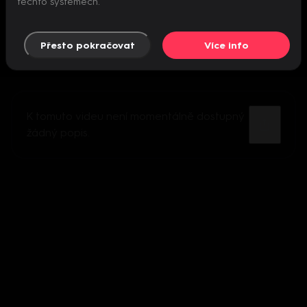
těchto systémech.
Přesto pokračovat
Více info
K tomuto videu není momentálně dostupný
žádný popis.