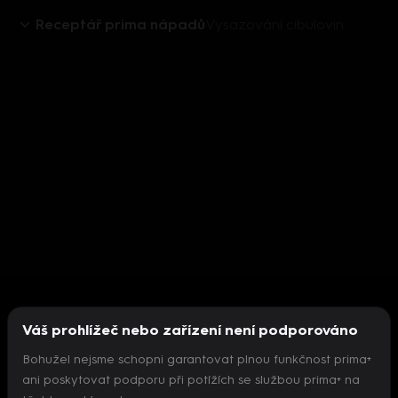
Receptář prima nápadů
Vysazování cibulovin
Váš prohlížeč nebo zařízení není podporováno
Bohužel nejsme schopni garantovat plnou funkčnost prima+
ani poskytovat podporu při potížích se službou prima+ na
Nepodařilo se inicializovat přehrávač