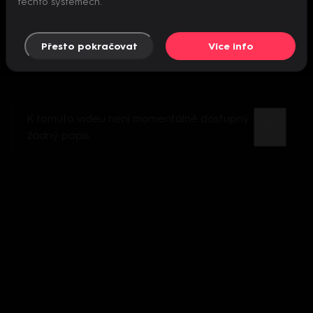
těchto systémech.
Přesto pokračovat
Více info
K tomuto videu není momentálně dostupný
žádný popis.