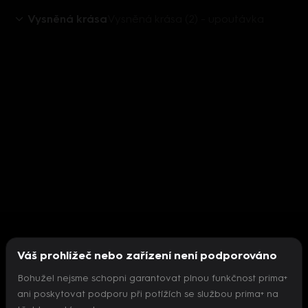
Vysněná krása
Vysněná krása (2) - upoutávka
Váš prohlížeč nebo zařízení není podporováno
Bohužel nejsme schopni garantovat plnou funkčnost prima+
ani poskytovat podporu při potížích se službou prima+ na
Nepodařilo se inicializovat přehrávač