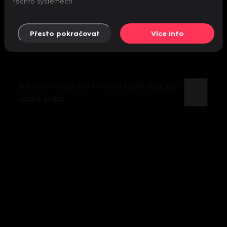
těchto systémech.
Přesto pokračovat
Více info
K tomuto videu není momentálně dostupný
žádný popis.