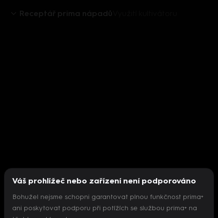
Receptář prima nápadů
Využití kultivátoru
Váš prohlížeč nebo zařízení není podporováno
Bohužel nejsme schopni garantovat plnou funkčnost prima+
ani poskytovat podporu při potížích se službou prima+ na
Nepodařilo se inicializovat přehrávač