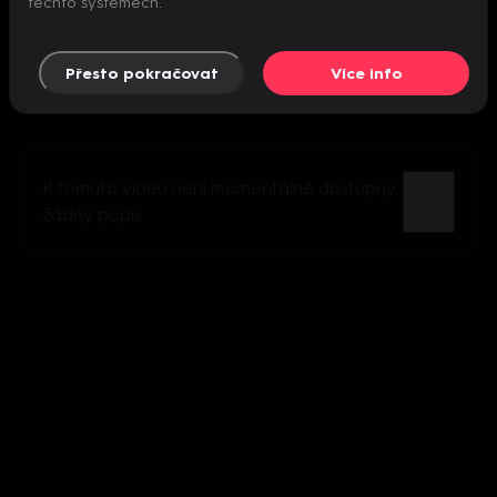
těchto systémech.
Přesto pokračovat
Více info
K tomuto videu není momentálně dostupný
žádný popis.