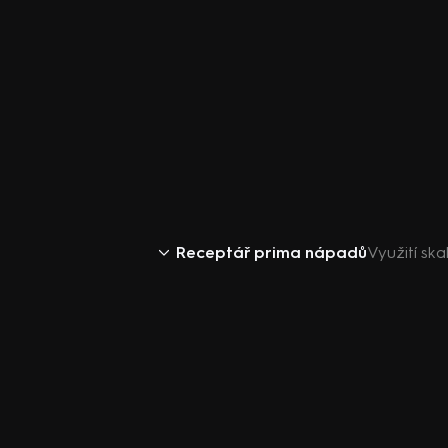
Receptář prima nápadů
Využití sk