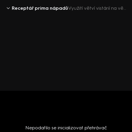
Receptář prima nápadů
Využití větví vistárií na věnce
Nepodařilo se inicializovat přehrávač