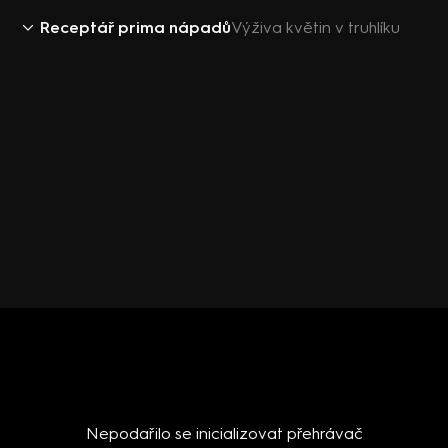
Receptář prima nápadů
Výživa květin v truhlíku
Nepodařilo se inicializovat přehrávač