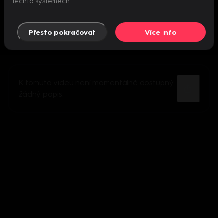
těchto systémech.
Přesto pokračovat
Více info
K tomuto videu není momentálně dostupný
žádný popis.