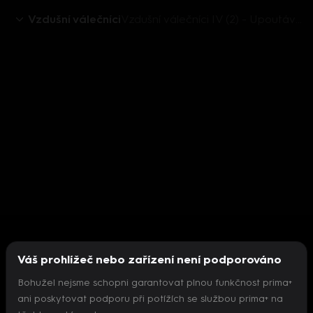
Vzdušní válečníci
Vzdušní válečníci IV (2) - Upoutávka HbbTV
Váš prohlížeč nebo zařízení není podporováno
Bohužel nejsme schopni garantovat plnou funkčnost prima+
ani poskytovat podporu při potížích se službou prima+ na
Nepodařilo se inicializovat přehrávač