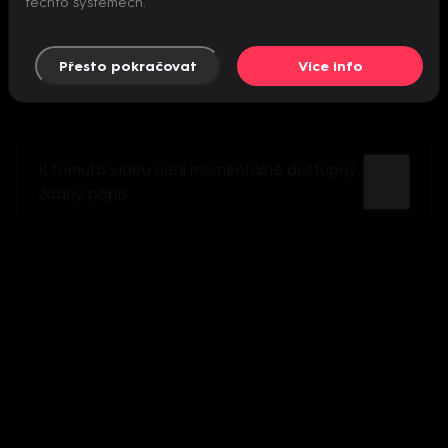
těchto systémech.
Přesto pokračovat
Více info
K tomuto videu není momentálně dostupný
žádný popis.