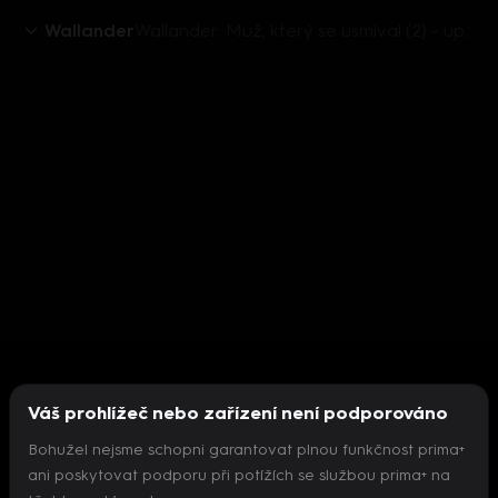
Wallander
Wallander: Muž, který se usmíval (2) - upoutávka
Váš prohlížeč nebo zařízení není podporováno
Bohužel nejsme schopni garantovat plnou funkčnost prima+
ani poskytovat podporu při potížích se službou prima+ na
Nepodařilo se inicializovat přehrávač