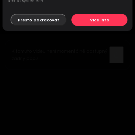
těchto systémech.
Přesto pokračovat
Více info
K tomuto videu není momentálně dostupný
žádný popis.