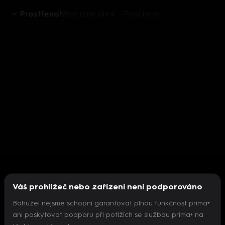
Prostřeno!
Welcome drink - Prostřeno!
Váš prohlížeč nebo zařízení není podporováno
Bohužel nejsme schopni garantovat plnou funkčnost prima+
ani poskytovat podporu při potížích se službou prima+ na
Nepodařilo se inicializovat přehrávač