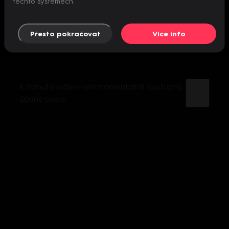
těchto systémech.
Přesto pokračovat
Více info
K tomuto videu není momentálně dostupný
žádný popis.