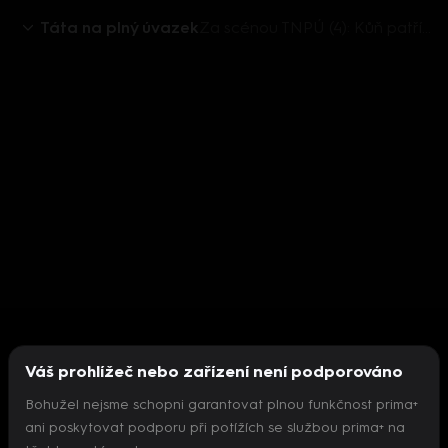
Táta na plný úvazek
Za scénou TNPÚ (4): Kůň patří do rodiny
Váš prohlížeč nebo zařízení není podporováno
Bohužel nejsme schopni garantovat plnou funkčnost prima+
ani poskytovat podporu při potížích se službou prima+ na
Nepodařilo se inicializovat přehrávač