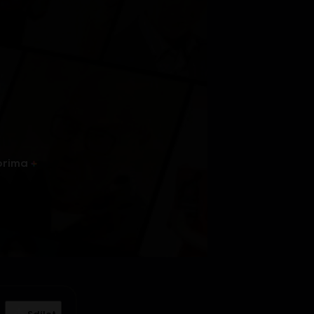
prima