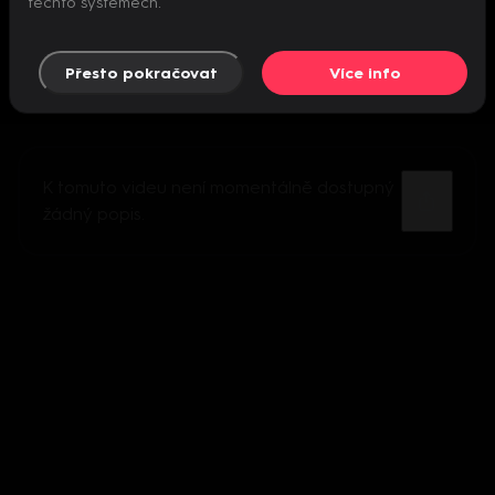
těchto systémech.
Přesto pokračovat
Více info
K tomuto videu není momentálně dostupný
žádný popis.