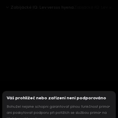
Zabijácké IQ: Lev versus hyena
Zabijácké IQ: Lev versus hyena (1) - upoutávka
Váš prohlížeč nebo zařízení není podporováno
Bohužel nejsme schopni garantovat plnou funkčnost prima+
ani poskytovat podporu při potížích se službou prima+ na
Nepodařilo se inicializovat přehrávač