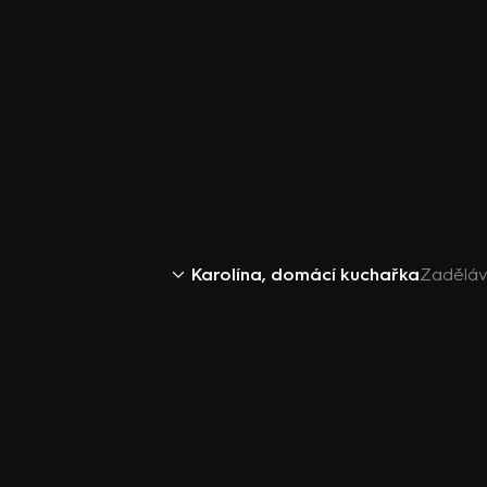
Karolína, domácí kuchařka
Zaděláv